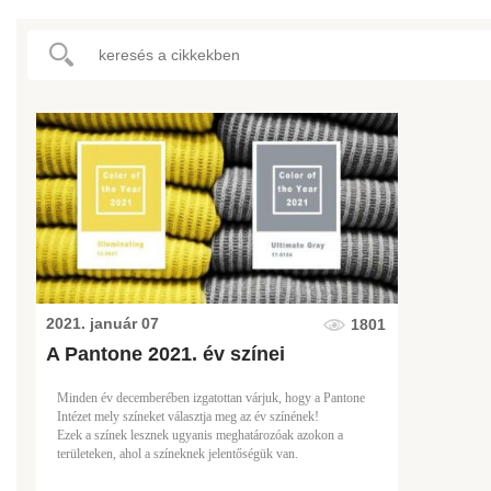
2021. január 07
1801
A Pantone 2021. év színei
Minden év decemberében izgatottan várjuk, hogy a Pantone
Intézet mely színeket választja meg az év színének!
Ezek a színek lesznek ugyanis meghatározóak azokon a
területeken, ahol a színeknek jelentőségük van.