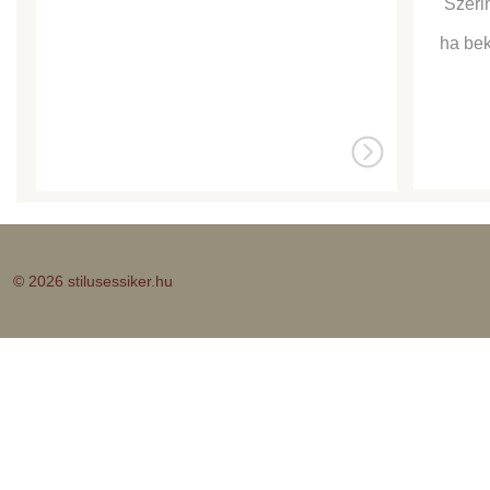
Szeri
ha bek
© 2026 stilusessiker.hu