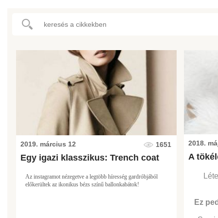
2018. má
2019. március 12
1651
A tökél
Egy igazi klasszikus: Trench coat
Léte
Az instagramot nézegetve a legtöbb híresség gardróbjából
előkerültek az ikonikus bézs színű ballonkabátok!
Ez ped