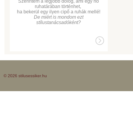
Szerintem a legjobb dolog, ami egy nő
ruhatárában történhet,
ha bekerül egy ilyen cipő a ruhák mellé!
De miért is mondom ezt
stílustanácsadóként?
© 2026 stilusessiker.hu