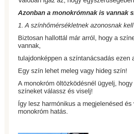
Valóban igaz az, hogy egyszerűségében
Azonban a monokrómnak is vannak sz
1. A színhőmérsékletnek azonosnak kell 
Biztosan hallottál már arról, hogy a szín
vannak, 
tulajdonképpen a színtanácsadás ezen a
Egy szín lehet meleg vagy hideg szín!
A monokróm öltözködésnél ügyelj, hogy 
színeket válassz és viselj! 
Így lesz harmónikus a megjelenésed és 
monokróm hatás.