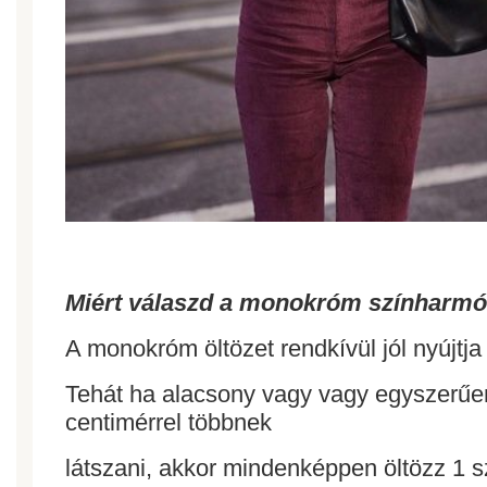
Miért válaszd a monokróm színharmó
A monokróm öltözet rendkívül jól nyújtja
Tehát ha alacsony vagy vagy egyszerűe
centimérrel többnek
látszani,
akkor mindenképpen öltözz 1 sz