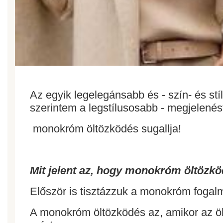
Az egyik legelegánsabb és - szín- és st
szerintem a legstílusosabb - megjelenés
monokróm öltözködés sugallja!
Mit jelent az, hogy monokróm öltözk
Először is tisztázzuk a monokróm fogal
A monokróm öltözködés az, amikor az 