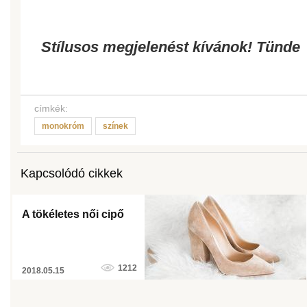
Stílusos megjelenést kívánok! Tünde
címkék:
monokróm
színek
Kapcsolódó cikkek
A tökéletes női cipő
1212
2018.05.15